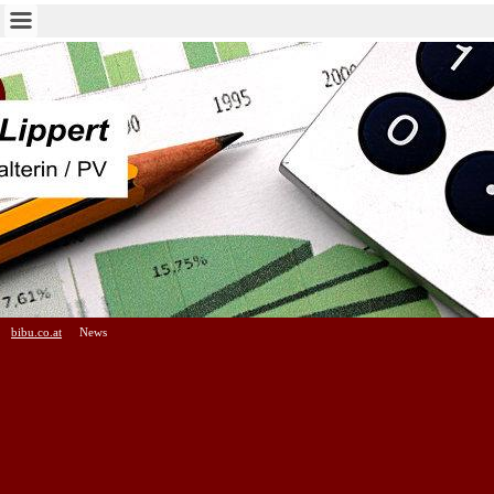
bibu.co.at
News