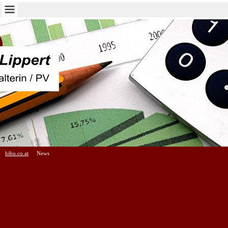
bibu.co.at
News