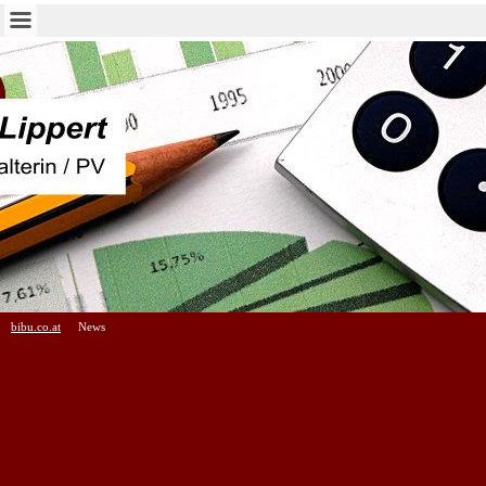
bibu.co.at
News