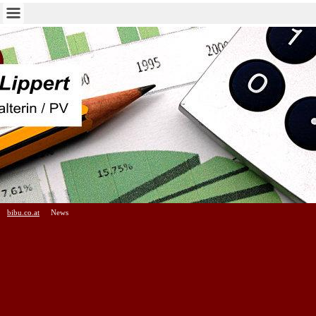
bibu.co.at
News