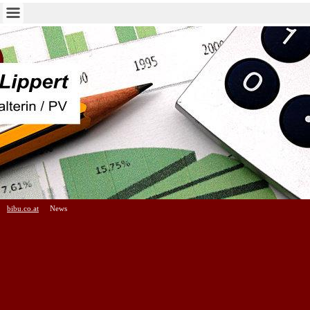
bibu.co.at
News