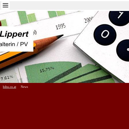
bibu.co.at
News