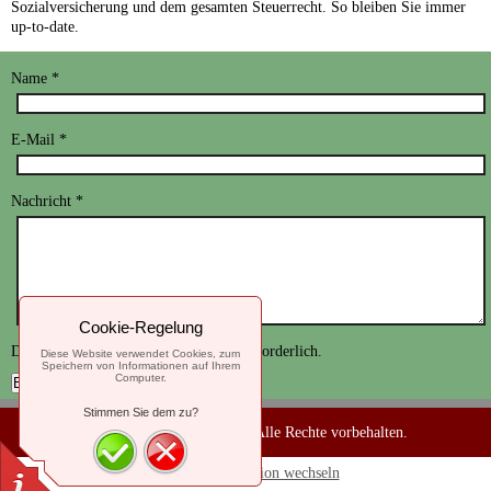
Sozialversicherung und dem gesamten Steuerrecht. So bleiben Sie immer
up-to-date.
Name
*
E-Mail
*
Nachricht
*
Cookie-Regelung
Durch
*
gekennzeichnete Felder sind erforderlich.
Diese Website verwendet Cookies, zum
Speichern von Informationen auf Ihrem
Computer.
Stimmen Sie dem zu?
© 2019
Claudia Lippert
Alle Rechte vorbehalten.
Zur Standardversion wechseln