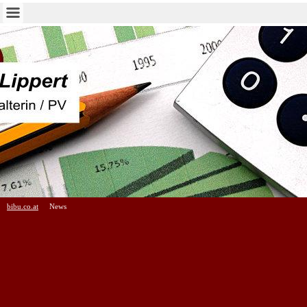
bibu.co.at
News