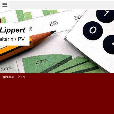
bibu.co.at
News