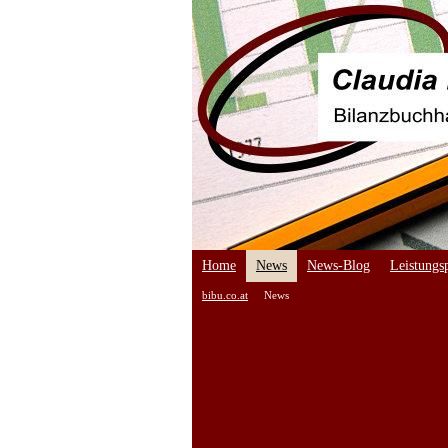
Home
News
News-Blog
Leistungsp
bibu.co.at
News