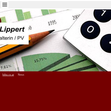
bibu.co.at
News