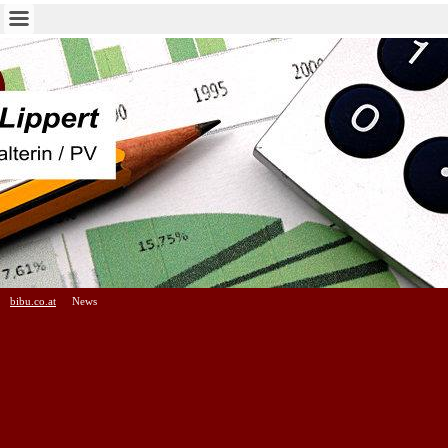
bibu.co.at
News