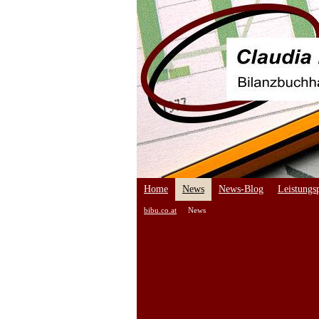
Home
News
News-Blog
Leistungsp
bibu.co.at
News