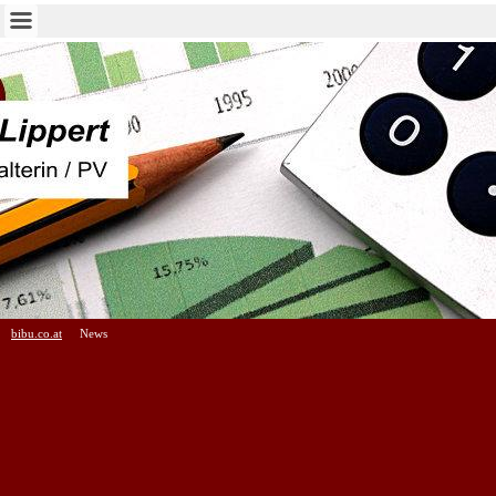
bibu.co.at
News