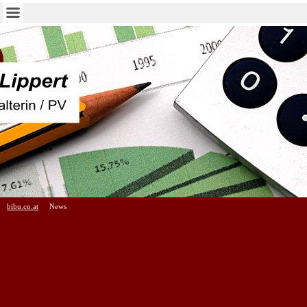
bibu.co.at
News