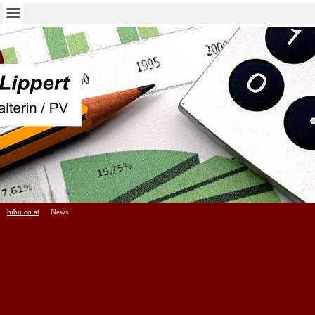
bibu.co.at
News