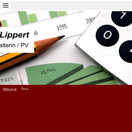
bibu.co.at
News