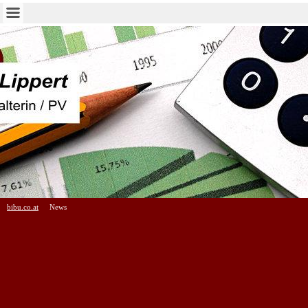
bibu.co.at
News