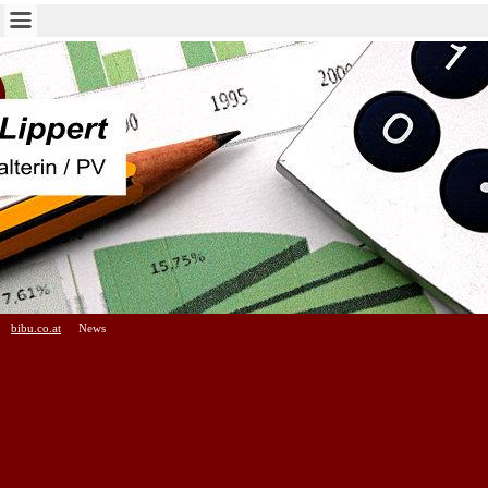
bibu.co.at
News