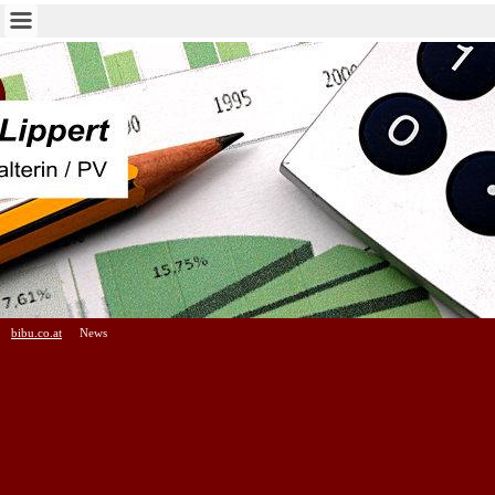
bibu.co.at
News