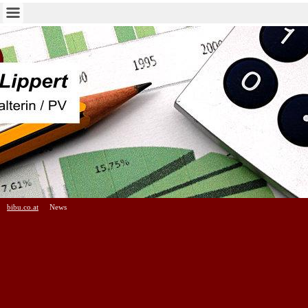
bibu.co.at
News