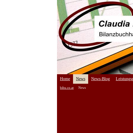
Home
News
News-Blog
Leistungsp
bibu.co.at
News