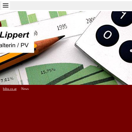
bibu.co.at
News