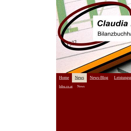
Home
News
News-Blog
Leistungsp
bibu.co.at
News