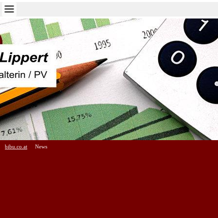
bibu.co.at
News