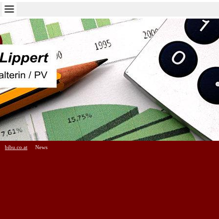
bibu.co.at
News