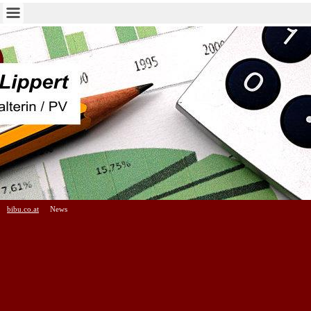
bibu.co.at
News