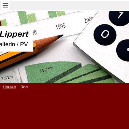
bibu.co.at
News