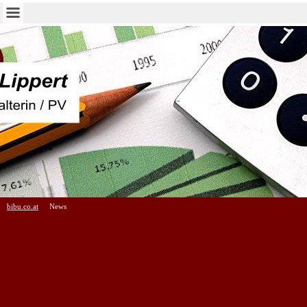
bibu.co.at
News