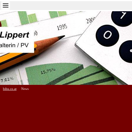
bibu.co.at
News