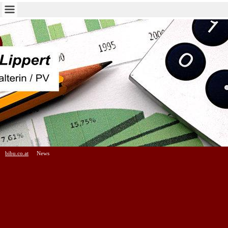
bibu.co.at
News