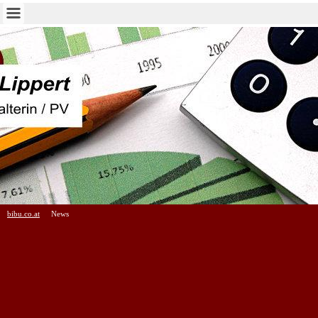
bibu.co.at
News