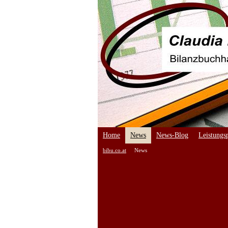
Home
News
News-Blog
Leistungsp
bibu.co.at
News