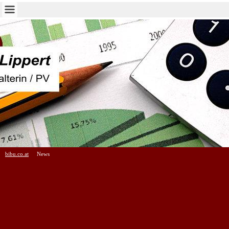
bibu.co.at
News