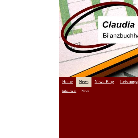
Home
News
News-Blog
Leistungsp
bibu.co.at
News