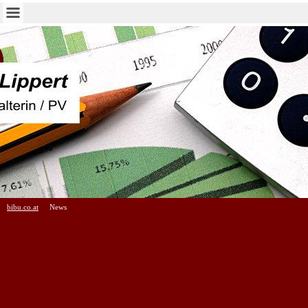
bibu.co.at
News