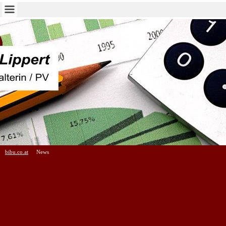
bibu.co.at
News