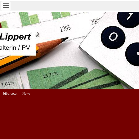
bibu.co.at
News