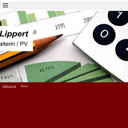
bibu.co.at
News