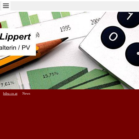
bibu.co.at
News