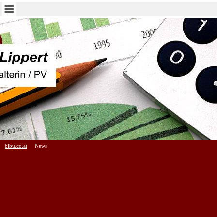
bibu.co.at
News