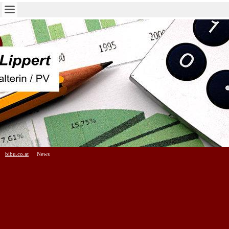
bibu.co.at
News