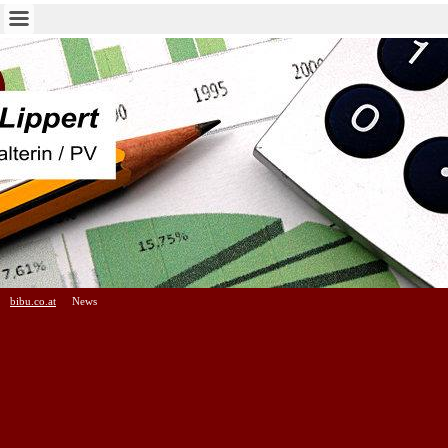
bibu.co.at
News