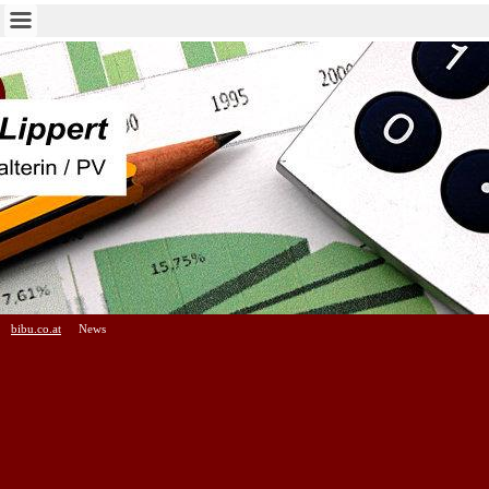
bibu.co.at
News