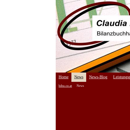
Home
News
News-Blog
Leistungsp
bibu.co.at
News