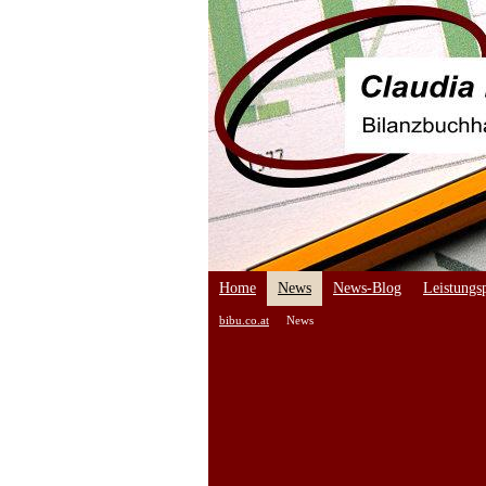
Home
News
News-Blog
Leistungsp
bibu.co.at
News