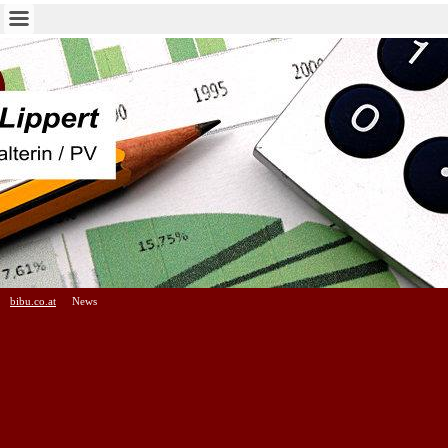
bibu.co.at
News