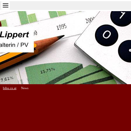
bibu.co.at
News