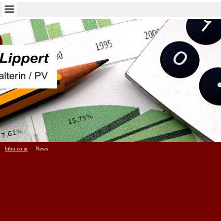
bibu.co.at
News