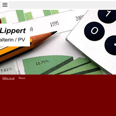
bibu.co.at
News